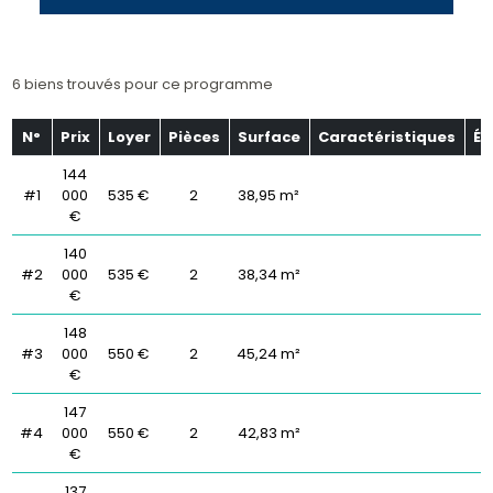
6 biens trouvés pour ce programme
N°
Prix
Loyer
Pièces
Surface
Caractéristiques
Ét
144
#1
000
535 €
2
38,95 m²
€
140
#2
000
535 €
2
38,34 m²
€
148
#3
000
550 €
2
45,24 m²
€
147
#4
000
550 €
2
42,83 m²
€
137