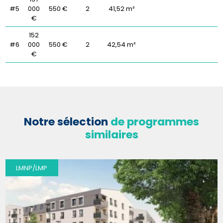
#5
000
550 €
2
41,52 m²
€
152
#6
000
550 €
2
42,54 m²
€
Notre sélection
de programmes
similaires
LMNP/LMP