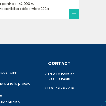
à partir de
142 000 €
Disponibilité : décembre 2024
CONTACT
nous faire
23 rue Le Peletier
75009 PARIS
us dans la presse
tel:
01 42 96 07 16
es
fidentialité