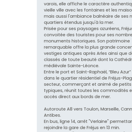
varois, elle affiche le caractère authenti
vieille ville avec les fontaines et les mais
mais aussi l'ambiance balnéaire de ses
quartiers étendus jusqu'à la mer.
Prisée pour ses paysages azuréens, Fréju
convoitée des touristes pour ses nombr
monuments historiques. Son patrimoine
remarquable offre la plus grande concen
vestiges antiques après Arles ainsi que d
classés de toute beauté dont la Cathédr
médiévale Sainte-Léonce.
Entre le port et Saint-Raphaël, “Bleu Azur” 
dans le quartier résidentiel de Fréjus-Plag
secteur, commerçant et animé de petits
typiques, réunit toutes les commodités 
accès direct aux bords de mer.
Autoroute A8 vers Toulon, Marseille, Can
Antibes.
En bus, ligne 14, arrêt "Verlaine" permetta
rejoindre la gare de Fréjus en 13 min.