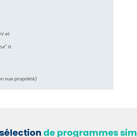
GV et
ur" à
(en nue propriété)
sélection
de programmes simi