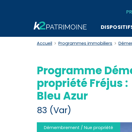
PR
DISPOSITIF
Accueil
Programmes immobiliers
Démem
Programme Déme
propriété Fréjus :
Bleu Azur
83 (Var)
Démembrement / Nue propriété