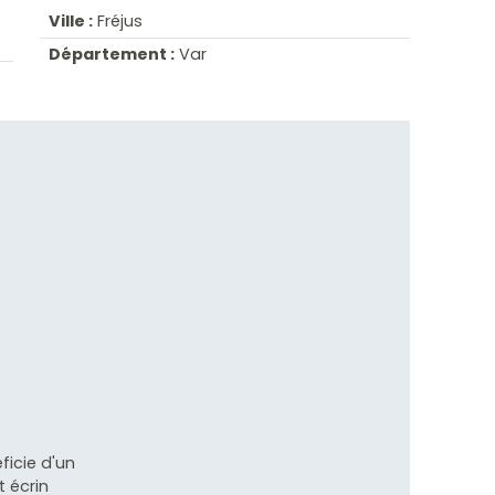
Ville :
Fréjus
Département :
Var
éficie d'un
 écrin