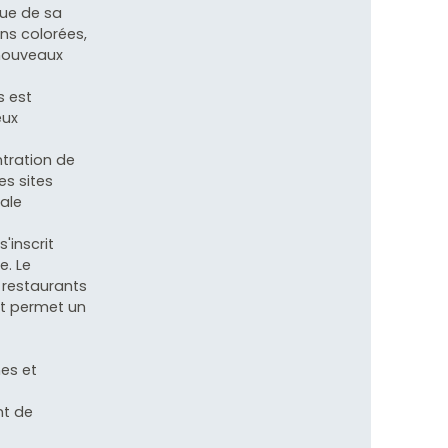
que de sa
ons colorées,
 nouveaux
s est
eux
tration de
es sites
ale
s'inscrit
e. Le
 restaurants
et permet un
nes et
nt de