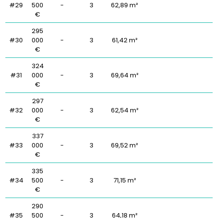
#29
500
-
3
62,89 m²
€
295
#30
000
-
3
61,42 m²
€
324
#31
000
-
3
69,64 m²
€
297
#32
000
-
3
62,54 m²
€
337
#33
000
-
3
69,52 m²
€
335
#34
500
-
3
71,15 m²
€
290
#35
500
-
3
64,18 m²