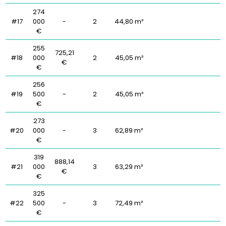
274
#17
000
-
2
44,80 m²
€
255
725,21
#18
000
2
45,05 m²
€
€
256
#19
500
-
2
45,05 m²
€
273
#20
000
-
3
62,89 m²
€
319
888,14
#21
000
3
63,29 m²
€
€
325
#22
500
-
3
72,49 m²
€