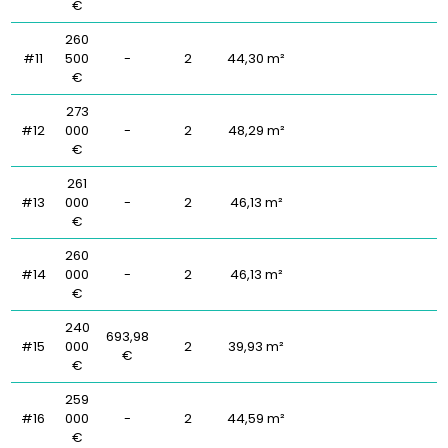
€
260
#11
500
-
2
44,30 m²
€
273
#12
000
-
2
48,29 m²
€
261
#13
000
-
2
46,13 m²
€
260
#14
000
-
2
46,13 m²
€
240
693,98
#15
000
2
39,93 m²
€
€
259
#16
000
-
2
44,59 m²
€