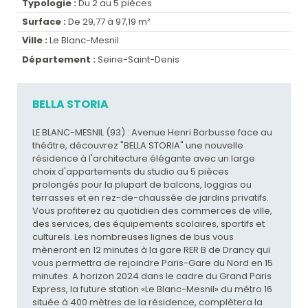
Typologie :
Du 2 au 5 pièces
Surface :
De 29,77 à 97,19 m²
Ville :
Le Blanc-Mesnil
Département :
Seine-Saint-Denis
BELLA STORIA
LE BLANC-MESNIL (93) : Avenue Henri Barbusse face au
théâtre, découvrez "BELLA STORIA" une nouvelle
résidence à l'architecture élégante avec un large
choix d'appartements du studio au 5 pièces
prolongés pour la plupart de balcons, loggias ou
terrasses et en rez-de-chaussée de jardins privatifs.
Vous profiterez au quotidien des commerces de ville,
des services, des équipements scolaires, sportifs et
culturels. Les nombreuses lignes de bus vous
mèneront en 12 minutes à la gare RER B de Drancy qui
vous permettra de rejoindre Paris-Gare du Nord en 15
minutes. A horizon 2024 dans le cadre du Grand Paris
Express, la future station «Le Blanc-Mesnil» du métro 16
située à 400 mètres de la résidence, complètera la