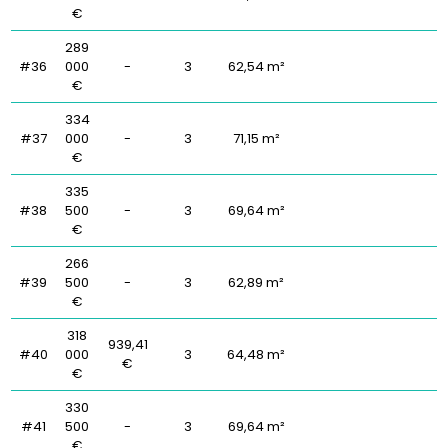
€
289
#36
000
-
3
62,54 m²
€
334
#37
000
-
3
71,15 m²
€
335
#38
500
-
3
69,64 m²
€
266
#39
500
-
3
62,89 m²
€
318
939,41
#40
000
3
64,48 m²
€
€
330
#41
500
-
3
69,64 m²
€