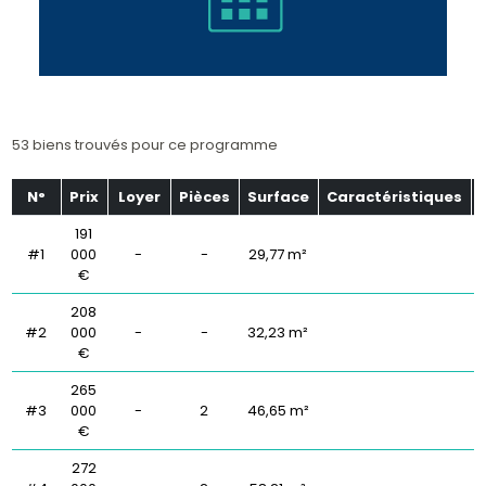
53 biens trouvés pour ce programme
N°
Prix
Loyer
Pièces
Surface
Caractéristiques
191
#1
000
-
-
29,77 m²
€
208
#2
000
-
-
32,23 m²
€
265
#3
000
-
2
46,65 m²
€
272