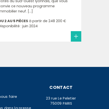
cotés du sud-ouest lyonnais, que vous
convie ce nouveau programme
immobilier neuf. [...]
DU 2 AU 5 PIÈCES
à partir de
248 200 €
Disponibilité : juin 2024
CONTACT
nous faire
23 rue Le Peletier
75009 PARIS
us dans la presse