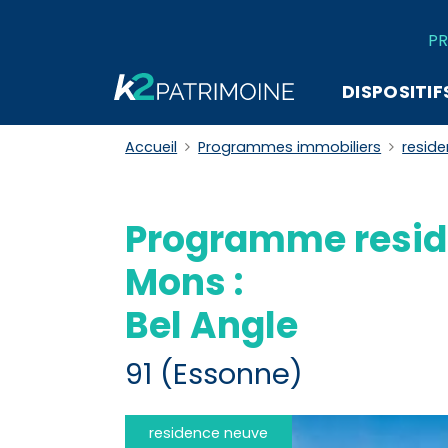
PR
DISPOSITIF
Accueil
Programmes immobiliers
resid
Programme resid
Mons :
Bel Angle
91 (Essonne)
residence neuve