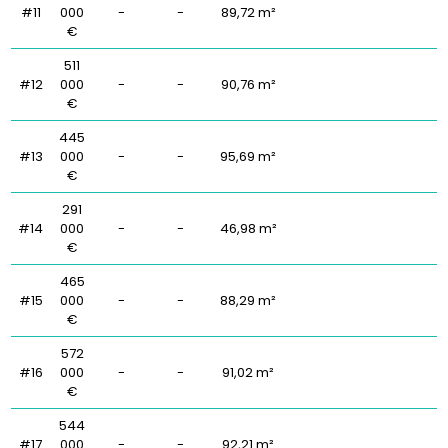
#11
000
-
-
89,72 m²
€
511
#12
000
-
-
90,76 m²
€
445
#13
000
-
-
95,69 m²
€
291
#14
000
-
-
46,98 m²
€
465
#15
000
-
-
88,29 m²
€
572
#16
000
-
-
91,02 m²
€
544
#17
000
-
-
92,21 m²