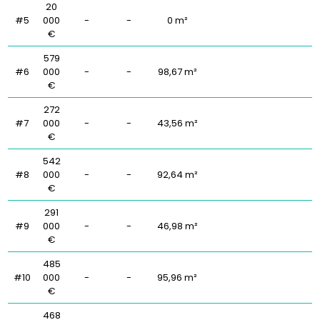
20
#5
000
-
-
0 m²
€
579
#6
000
-
-
98,67 m²
€
272
#7
000
-
-
43,56 m²
€
542
#8
000
-
-
92,64 m²
€
291
#9
000
-
-
46,98 m²
€
485
#10
000
-
-
95,96 m²
€
468