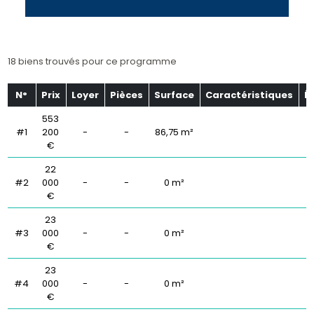
18 biens trouvés pour ce programme
N°
Prix
Loyer
Pièces
Surface
Caractéristiques
É
553
#1
200
-
-
86,75 m²
€
22
#2
000
-
-
0 m²
€
23
#3
000
-
-
0 m²
€
23
#4
000
-
-
0 m²
€