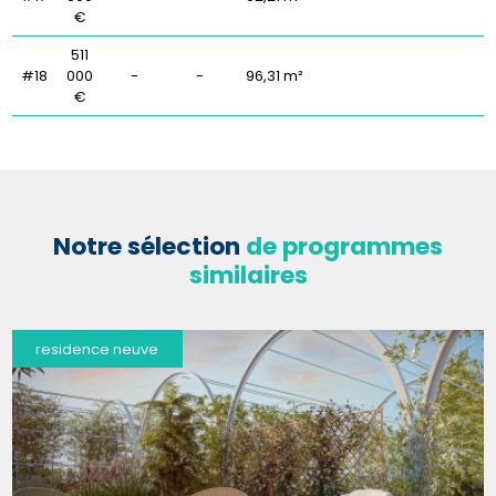
€
511
#18
000
-
-
96,31 m²
€
Notre sélection
de programmes
similaires
residence neuve