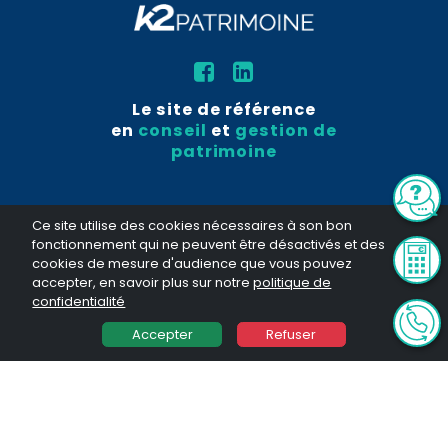
Le site de référence
en
conseil
et
gestion de
patrimoine
Ce site utilise des cookies nécessaires à son bon
fonctionnement qui ne peuvent être désactivés et des
cookies de mesure d'audience que vous pouvez
accepter, en savoir plus sur notre
politique de
Solutions financières
confidentialité
Simulation d'investissement
Programmes immobiliers
Accepter
Refuser
Dispositifs Immobiliers
Programmes immobiliers NUE PROPRIÉTÉ
Nos guides