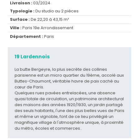
Livraison :
03/2024
Typologie :
Du studio au 2 pièces
Surface :
De 22,20 à 43,15 m²
Ville :
Paris 19e Arrondissement
Département :
Paris
19 Lardennois
La butte Bergeyre, la plus secrète des collines
parisienne est un micro quartier du 19ème, accolé aux
Buttes-Chaumont, véritable havre de paix caché au
cœur de Paris.
Quelques rues pavées entrelacées, une absence
quasi totale de circulation, un patrimoine architectural
des maisons des années 1920/1930, un jardin partagé
des seuls habitants, l'une des plus belles vues de Paris
et même un vignoble, font de ce lieu privilégié un
magnifique village à l'atmosphère unique, à proximité
du métro, écoles et commerces..