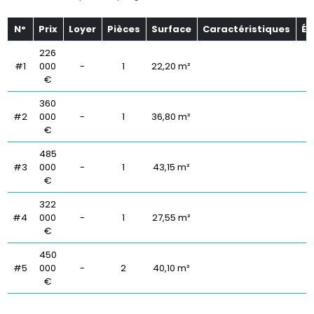
N°
Prix
Loyer
Pièces
Surface
Caractéristiques
Ét
226
#1
000
-
1
22,20 m²
€
360
#2
000
-
1
36,80 m²
€
485
#3
000
-
1
43,15 m²
€
322
#4
000
-
1
27,55 m²
€
450
#5
000
-
2
40,10 m²
€