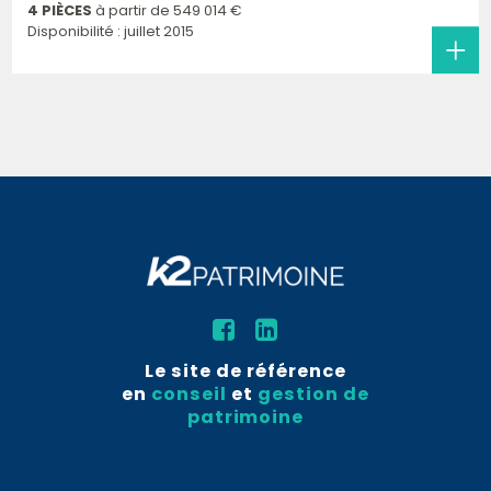
4 PIÈCES
à partir de
549 014 €
Disponibilité : juillet 2015
Le site de référence
en
conseil
et
gestion de
patrimoine